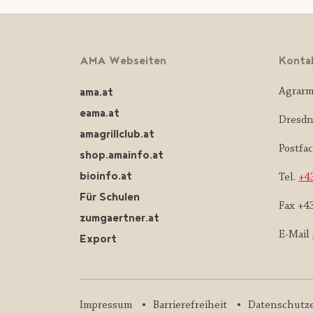
AMA Webseiten
Konta
ama.at
Agrarm
eama.at
Dresdn
amagrillclub.at
Postfa
shop.amainfo.at
bioinfo.at
Tel.
+43
Für Schulen
Fax +4
zumgaertner.at
E-Mail
Export
Impressum
Barrierefreiheit
Datenschutz