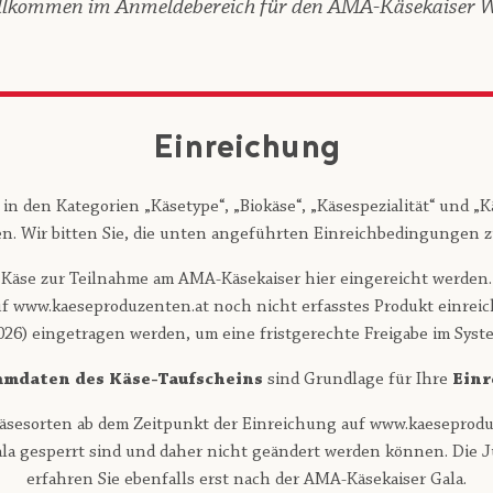
illkommen im Anmeldebereich für den AMA-Käsekaiser 
Einreichung
n in den Kategorien „Käsetype“, „Biokäse“, „Käsespezialität“ und 
en. Wir bitten Sie, die unten angeführten Einreichbedingungen z
Käse zur Teilnahme am AMA-Käsekaiser hier eingereicht werden.
uf www.kaeseproduzenten.at noch nicht erfasstes Produkt einreic
2026) eingetragen werden, um eine fristgerechte Freigabe im Syst
mdaten des Käse-Taufscheins
sind Grundlage für Ihre
Einr
e Käsesorten ab dem Zeitpunkt der Einreichung auf www.kaeseprod
la gesperrt sind und daher nicht geändert werden können. Die J
erfahren Sie ebenfalls erst nach der AMA-Käsekaiser Gala.