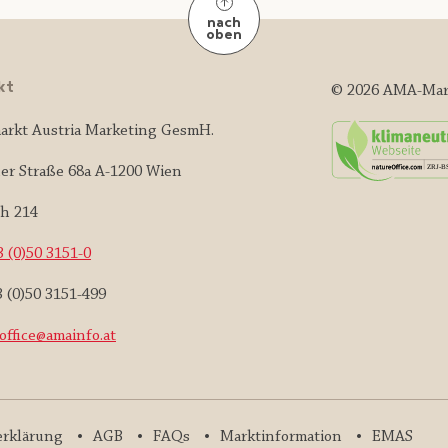
nach
oben
kt
© 2026 AMA-Mar
arkt Austria Marketing GesmH.
er Straße 68a A-1200 Wien
ch 214
 (0)50 3151-0
3 (0)50 3151-499
office@amainfo.at
erklärung
AGB
FAQs
Marktinformation
EMAS