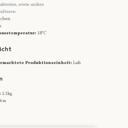
akterien, sowie andere
ulturen
chen
n
usstemperatur:
18°C
icht
rmarktete Produktionseinheit:
Laib
n
:
1.1kg
0cm