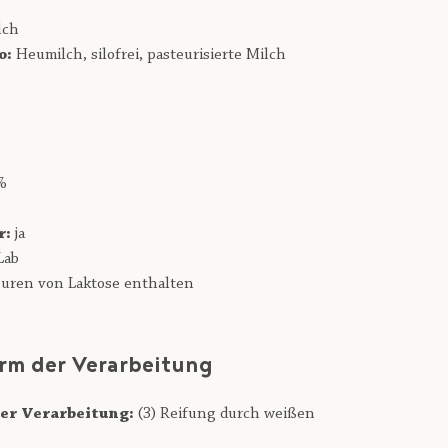
lch
o:
Heumilch,
silofrei,
pasteurisierte Milch
%
r:
ja
Lab
uren von Laktose enthalten
rm der Verarbeitung
er Verarbeitung:
(3) Reifung durch weißen