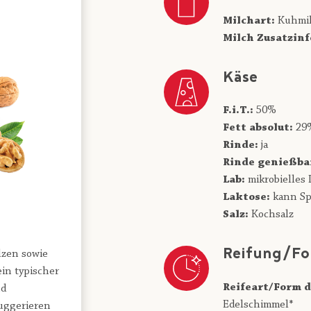
Milchart:
Kuhmi
Milch Zusatzinf
Käse
F.i.T.:
50%
Fett absolut:
29
Rinde:
ja
Rinde genießba
Lab:
mikrobielles 
Laktose:
kann Sp
Salz:
Kochsalz
Reifung/Fo
lzen sowie
in typischer
Reifeart/Form d
nd
Edelschimmel*
uggerieren