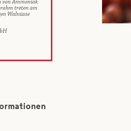
en von Ammoniak
errahm treten am
igen Walnüsse
mbH
formationen