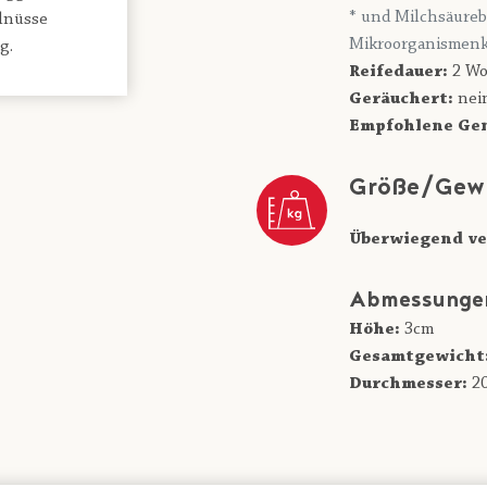
* und Milchsäureb
alnüsse
Mikroorganismenk
g.
Reifedauer:
2 Wo
Geräuchert:
nei
Empfohlene Gen
Größe/Gew
Überwiegend ve
Abmessunge
Höhe:
3cm
Gesamtgewicht
Durchmesser:
2