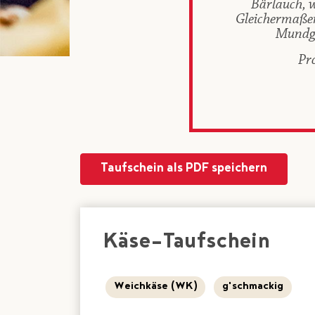
Bärlauch, 
Gleichermaßen
Mundge
Pr
Taufschein als PDF speichern
Käse-Taufschein
Weichkäse (WK)
g'schmackig