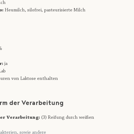
lch
o:
Heumilch,
silofrei,
pasteurisierte Milch
%
r:
ja
Lab
uren von Laktose enthalten
rm der Verarbeitung
er Verarbeitung:
(3) Reifung durch weißen
akterien, sowie andere