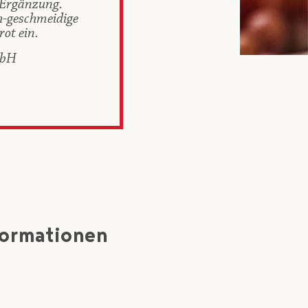
 Ergänzung.
h-geschmeidige
ot ein.
mbH
formationen