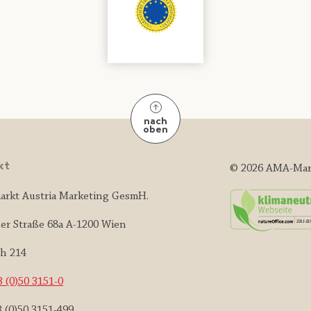
nach
oben
kt
© 2026 AMA-Mar
arkt Austria Marketing GesmH.
er Straße 68a A-1200 Wien
ch 214
 (0)50 3151-0
3 (0)50 3151-499