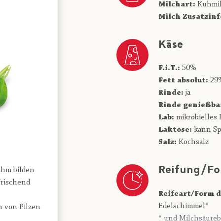
Milchart:
Kuhmi
Milch Zusatzinf
Käse
F.i.T.:
50%
Fett absolut:
29
Rinde:
ja
Rinde genießba
Lab:
mikrobielles 
Laktose:
kann Sp
Salz:
Kochsalz
Reifung/Fo
ahm bilden
frischend
Reifeart/Form d
Edelschimmel*
 von Pilzen
* und Milchsäureb