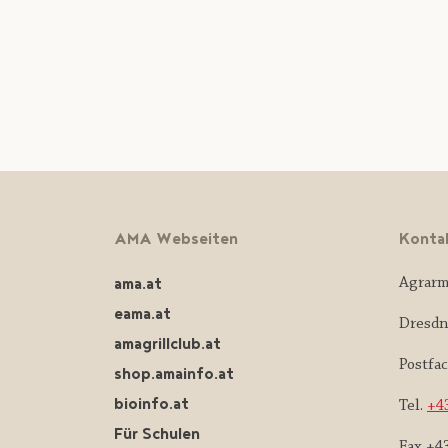
AMA Webseiten
Konta
ama.at
Agrarm
eama.at
Dresdn
amagrillclub.at
Postfa
shop.amainfo.at
bioinfo.at
Tel.
+43
Für Schulen
Fax +4