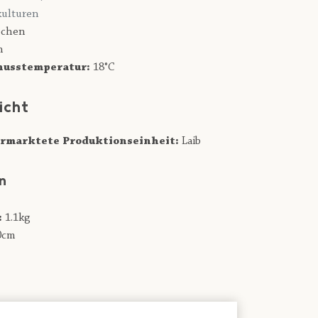
ulturen
chen
n
usstemperatur:
18°C
icht
rmarktete Produktionseinheit:
Laib
n
:
1.1kg
0cm