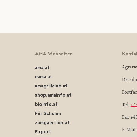
AMA Webseiten
Konta
ama.at
Agrarm
eama.at
Dresdn
amagrillclub.at
Postfa
shop.amainfo.at
bioinfo.at
Tel.
+43
Für Schulen
Fax +4
zumgaertner.at
E-Mail
Export