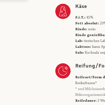
Käse
F.i.T.:
45%
Fett absolut:
23
Rinde:
nein
Rinde genießba
Lab:
tierisches La
Laktose:
kann Sp
Salz:
Kochsalz unj
Reifung/Fo
Reifeart/Form d
Rotkulturen*
* und Milchsäureb
Mikroorganismenk
Reifedauer:
2 Wo