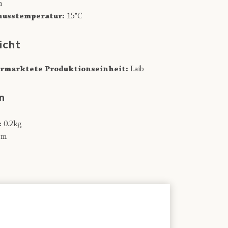
n
usstemperatur:
15°C
icht
rmarktete Produktionseinheit:
Laib
n
:
0.2kg
cm