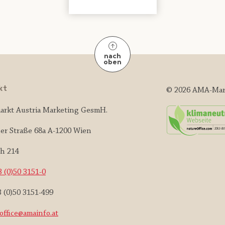
nach
oben
kt
© 2026 AMA-Mar
arkt Austria Marketing GesmH.
er Straße 68a A-1200 Wien
ch 214
 (0)50 3151-0
3 (0)50 3151-499
office@amainfo.at