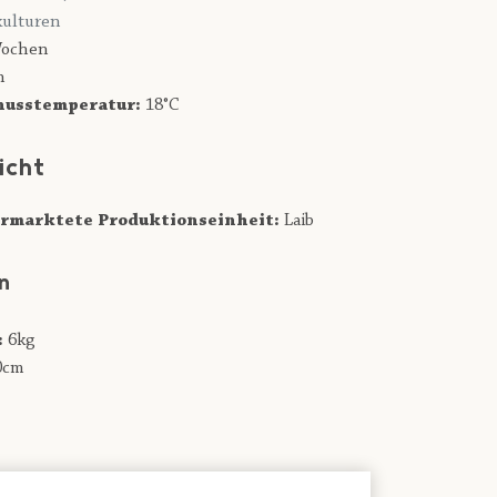
ulturen
ochen
n
usstemperatur:
18°C
icht
rmarktete Produktionseinheit:
Laib
n
:
6kg
0cm