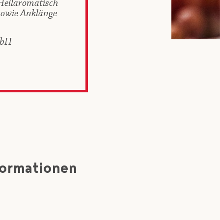
Hellaromatisch
sowie Anklänge
mbH
formationen