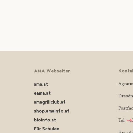
AMA Webseiten
Konta
ama.at
Agrarm
eama.at
Dresdn
amagrillclub.at
Postfa
shop.amainfo.at
bioinfo.at
Tel.
+43
Für Schulen
Fax +4