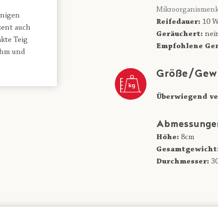
Mikroorganismenk
onigen
Reifedauer:
10 W
zent auch
Geräuchert:
nei
kte Teig
Empfohlene Gen
ahm und
Größe/Gew
Überwiegend ve
Abmessunge
Höhe:
8cm
Gesamtgewicht
Durchmesser:
3