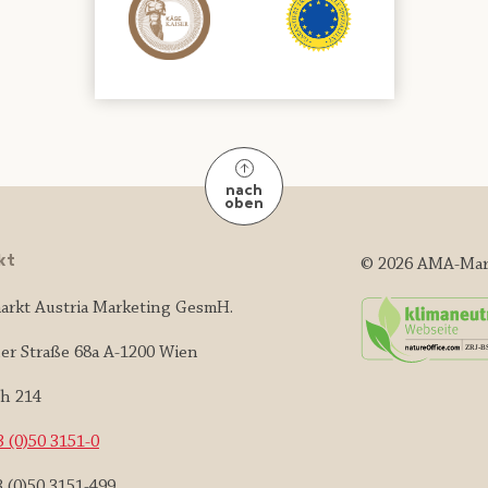
nach
oben
kt
© 2026 AMA-Mar
arkt Austria Marketing GesmH.
er Straße 68a A-1200 Wien
ch 214
 (0)50 3151-0
3 (0)50 3151-499