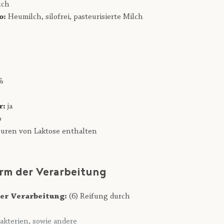
lch
o:
Heumilch,
silofrei,
pasteurisierte Milch
%
r:
ja
b
uren von Laktose enthalten
rm der Verarbeitung
er Verarbeitung:
(6) Reifung durch
akterien, sowie andere