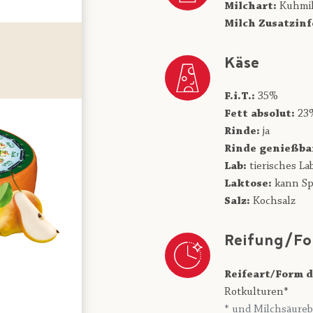
Milchart:
Kuhmi
Milch Zusatzinf
Käse
F.i.T.:
35%
Fett absolut:
23
Rinde:
ja
Rinde genießba
Lab:
tierisches La
Laktose:
kann Sp
Salz:
Kochsalz
Reifung/Fo
Reifeart/Form d
Rotkulturen*
* und Milchsäureb