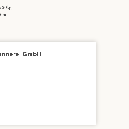
:
30kg
0cm
Sennerei GmbH