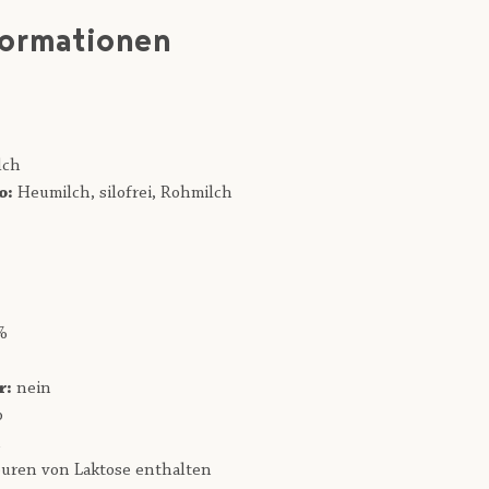
formationen
lch
o:
Heumilch,
silofrei,
Rohmilch
%
r:
nein
b
h
uren von Laktose enthalten