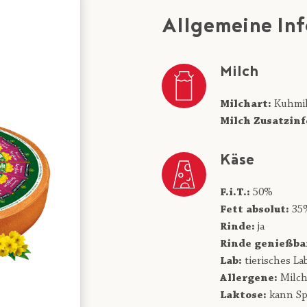
Allgemeine In
Milch
Milchart:
Kuhmi
Milch Zusatzinf
Käse
F.i.T.:
50%
Fett absolut:
35
Rinde:
ja
Rinde genießba
Lab:
tierisches La
Allergene:
Milc
Laktose:
kann Sp