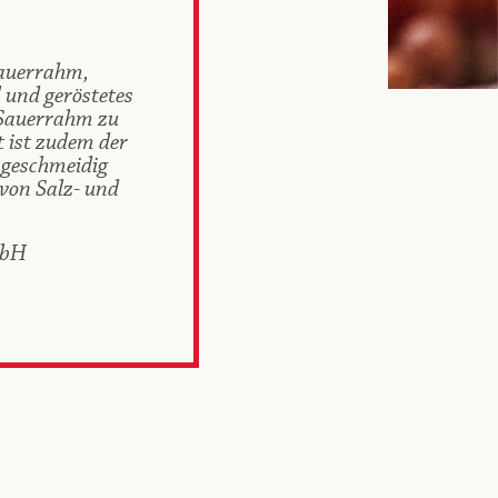
Sauerrahm,
und geröstetes
 Sauerrahm zu
 ist zudem der
 geschmeidig
 von Salz- und
mbH