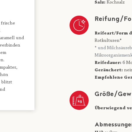
Salz:
Kochsalz
Reifung/Fo
frische
d
Reifeart/Form d
aramell und
Rotkulturen*
 verbinden
* und Milchsäureb
nem
Mikroorganismenk
n.
Reifedauer:
6 Mo
ompakter,
Geräuchert:
nei
chön
Empfohlene Gen
blitzt
und
Größe/Gew
Überwiegend ve
Abmessunge