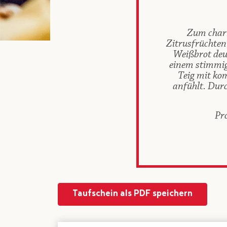
Zum charm
Zitrusfrüchte
Weißbrot deu
einem stimmig
Teig mit ko
anfühlt. Durc
Pr
Taufschein als PDF speichern