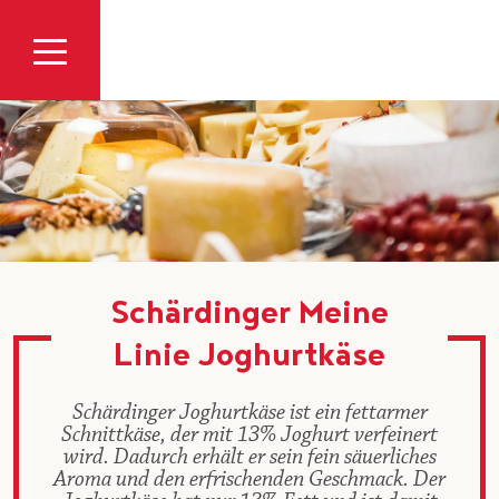
Zum Inhalt
Schärdinger Meine
Linie Joghurtkäse
Schärdinger Joghurtkäse ist ein fettarmer
Schnittkäse, der mit 13% Joghurt verfeinert
wird. Dadurch erhält er sein fein säuerliches
Aroma und den erfrischenden Geschmack. Der