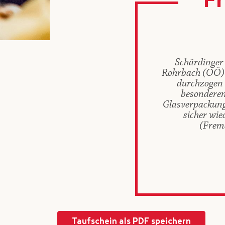
F
Schärdinger 
Rohrbach (OÖ) h
durchzogen m
besonderen 
Glasverpackung
sicher wie
(Frem
Taufschein als PDF speichern