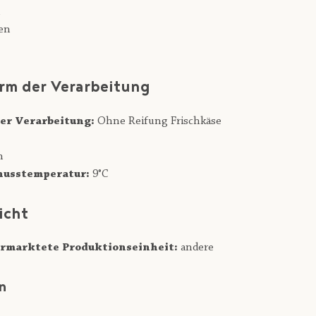
h
en
rm der Verarbeitung
er Verarbeitung:
Ohne Reifung Frischkäse
n
usstemperatur:
9°C
icht
rmarktete Produktionseinheit:
andere
n