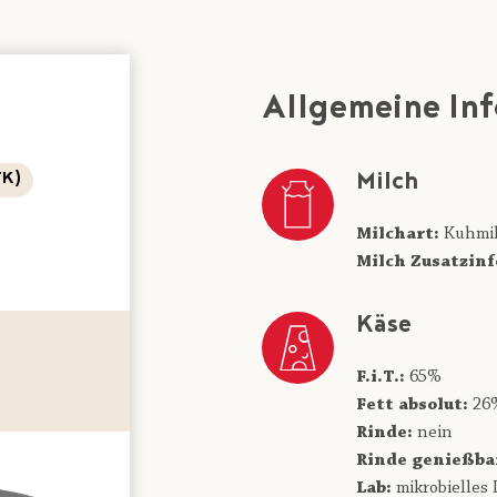
Allgemeine In
Milch
FK)
Milchart:
Kuhmi
Milch Zusatzinf
Käse
F.i.T.:
65%
Fett absolut:
26
Rinde:
nein
Rinde genießba
Lab:
mikrobielles 