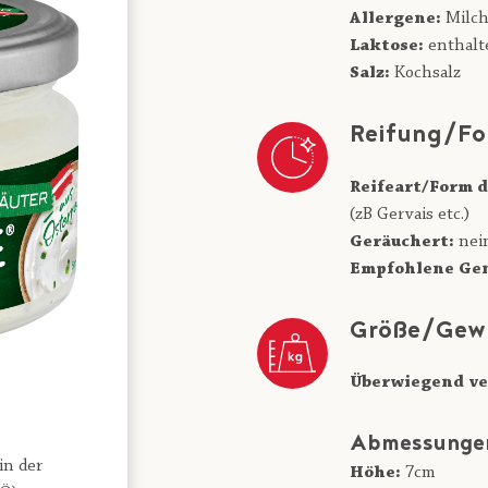
Allergene:
Milc
Laktose:
enthalt
Salz:
Kochsalz
Reifung/Fo
Reifeart/Form d
(zB Gervais etc.)
Geräuchert:
nei
Empfohlene Gen
Größe/Gew
Überwiegend ve
Abmessunge
in der
Höhe:
7cm