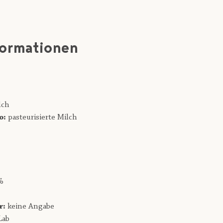
formationen
lch
o:
pasteurisierte Milch
%
r:
keine Angabe
Lab