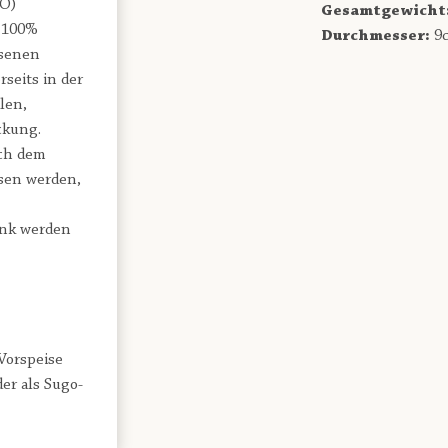
OÖ)
Gesamtgewicht
s 100%
Durchmesser:
9
esenen
seits in der
len,
ckung.
ch dem
sen werden,
ank werden
 Vorspeise
er als Sugo-