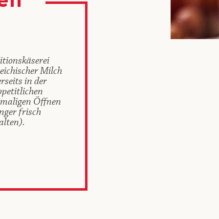
en
itionskäserei
eichischer Milch
seits in der
petitlichen
tmaligen Öffnen
nger frisch
lten).