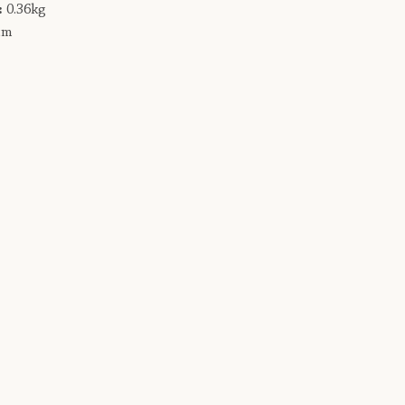
:
0.36kg
cm