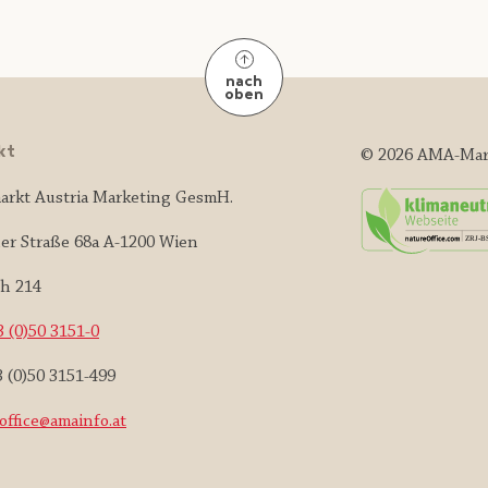
nach
oben
kt
© 2026 AMA-Mar
arkt Austria Marketing GesmH.
er Straße 68a A-1200 Wien
ch 214
 (0)50 3151-0
3 (0)50 3151-499
office@amainfo.at