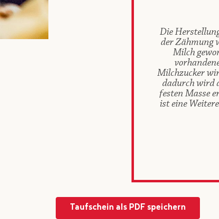
Die Herstellung
der Zähmung wi
Milch gewo
vorhandene
Milchzucker wi
dadurch wird d
festen Masse e
ist eine Weite
Taufschein als PDF speichern