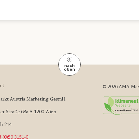
nach
oben
kt
© 2026 AMA-Mar
arkt Austria Marketing GesmH.
er Straße 68a A-1200 Wien
ch 214
 (0)50 3151-0