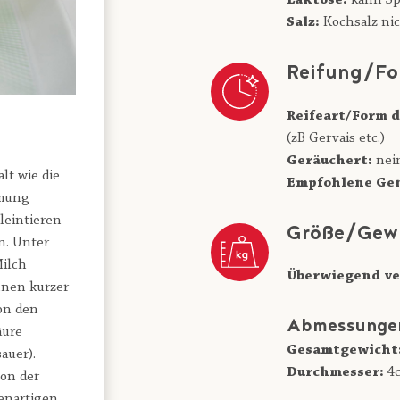
Laktose:
kann Sp
Salz:
Kochsalz nic
Reifung/Fo
Reifeart/Form d
(zB Gervais etc.)
Geräuchert:
nei
lt wie die
Empfohlene Gen
hmung
leintieren
Größe/Gew
n. Unter
Milch
Überwiegend ve
nnen kurzer
on den
Abmessunge
äure
Gesamtgewicht
auer).
Durchmesser:
4
on der
fenartigen