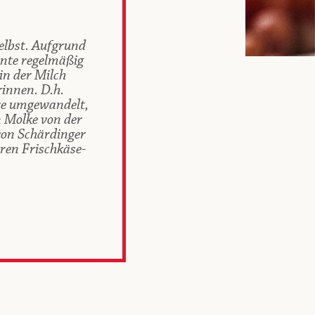
selbst. Aufgrund
nnte regelmäßig
n der Milch
innen. D.h.
re umgewandelt,
n Molke von der
von Schärdinger
ren Frischkäse-