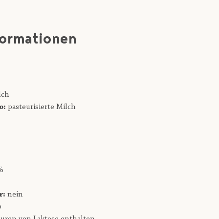
formationen
lch
o:
pasteurisierte Milch
%
r:
nein
b