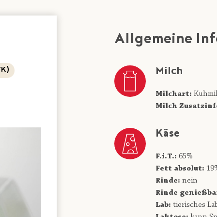
Allgemeine In
Milch
FK)
Milchart:
Kuhmi
Milch Zusatzinf
Käse
F.i.T.:
65%
Fett absolut:
19
Rinde:
nein
Rinde genießba
Lab:
tierisches La