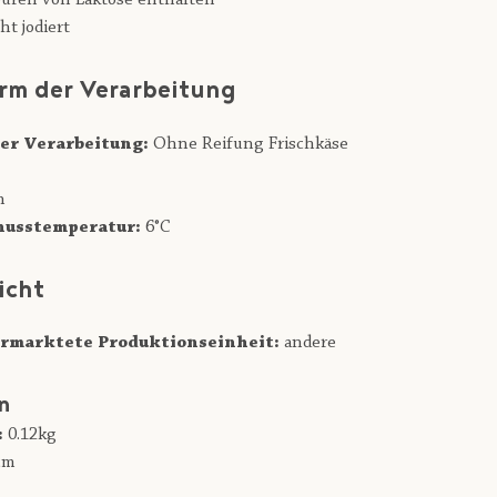
uren von Laktose enthalten
ht jodiert
rm der Verarbeitung
er Verarbeitung:
Ohne Reifung Frischkäse
n
usstemperatur:
6°C
icht
rmarktete Produktionseinheit:
andere
n
:
0.12kg
cm