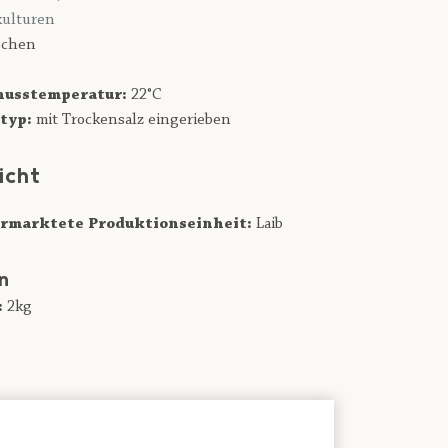
ulturen
chen
usstemperatur:
22°C
typ:
mit Trockensalz eingerieben
icht
rmarktete Produktionseinheit:
Laib
n
:
2kg