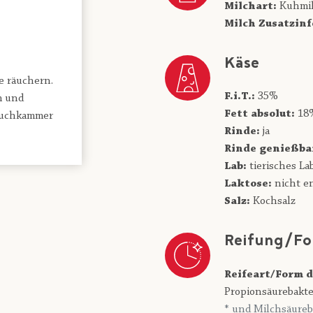
Milchart:
Kuhmi
Milch Zusatzinf
Käse
e räuchern.
F.i.T.:
35%
m und
Fett absolut:
18
Rauchkammer
Rinde:
ja
Rinde genießba
Lab:
tierisches La
Laktose:
nicht e
Salz:
Kochsalz
Reifung/Fo
Reifeart/Form d
Propionsäurebakte
* und Milchsäureb