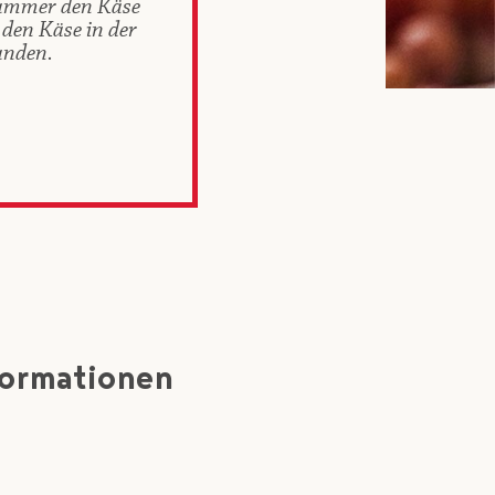
rkammer den Käse
den Käse in der
anden.
formationen