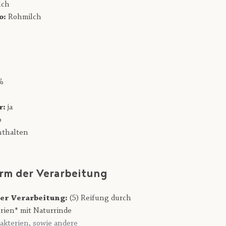
lch
o:
Rohmilch
%
r:
ja
b
nthalten
rm der Verarbeitung
er Verarbeitung:
(5) Reifung durch
rien* mit Naturrinde
akterien, sowie andere