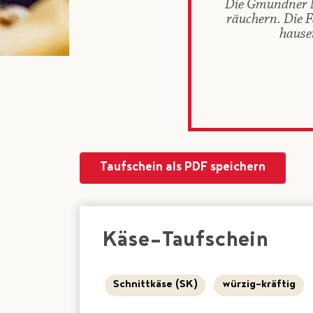
Die Gmundner Mo
räuchern. Die 
hause
Taufschein als PDF speichern
Käse-Taufschein
Schnittkäse (SK)
würzig-kräftig