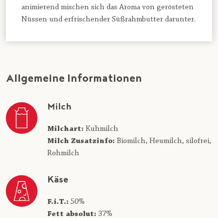
animierend mischen sich das Aroma von gerösteten
Nüssen und erfrischender Süßrahmbutter darunter.
Allgemeine Informationen
Milch
Milchart:
Kuhmilch
Milch Zusatzinfo:
Biomilch,
Heumilch,
silofrei,
Rohmilch
Käse
F.i.T.:
50%
Fett absolut:
37%