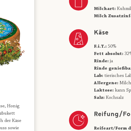
Milchart:
Kuhmi
Milch Zusatzinf
Käse
F.i.T.:
50%
Fett absolut:
32
Rinde:
ja
Rinde genießba
Lab:
tierisches La
Allergene:
Milc
Laktose:
kann Sp
Salz:
Kochsalz
se, Honig
Reifung/Fo
zbukett
ch der Käse
uss sowie
Reifeart/Form d