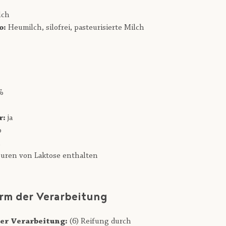
lch
o:
Heumilch,
silofrei,
pasteurisierte Milch
%
r:
ja
b
h
uren von Laktose enthalten
rm der Verarbeitung
er Verarbeitung:
(6) Reifung durch