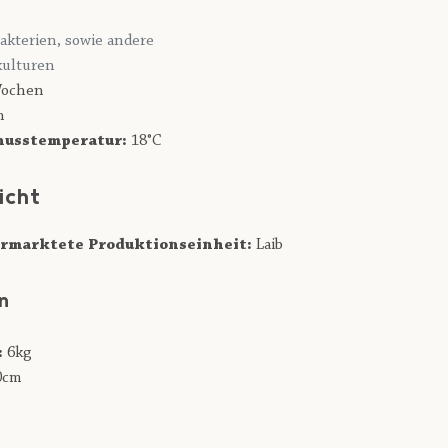
akterien, sowie andere
ulturen
ochen
n
usstemperatur:
18°C
icht
rmarktete Produktionseinheit:
Laib
n
:
6kg
0cm