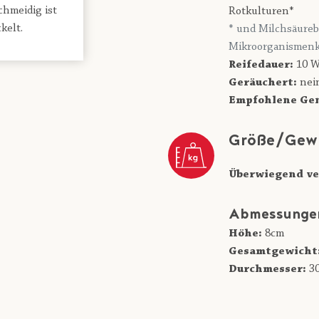
chmeidig ist
Rotkulturen*
kelt.
* und Milchsäureb
Mikroorganismenk
Reifedauer:
10 W
Geräuchert:
nei
Empfohlene Gen
Größe/Gew
Überwiegend ve
Abmessunge
Höhe:
8cm
Gesamtgewicht
Durchmesser:
3