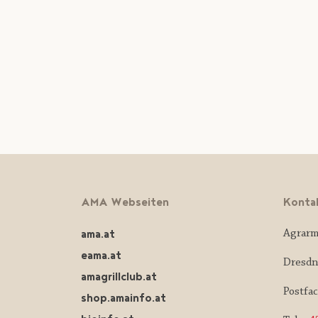
AMA Webseiten
Konta
ama.at
Agrarm
eama.at
Dresdn
amagrillclub.at
Postfa
shop.amainfo.at