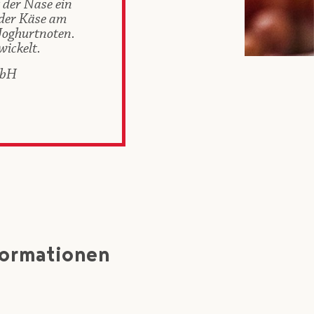
 der Nase ein
 der Käse am
Joghurtnoten.
wickelt.
mbH
formationen